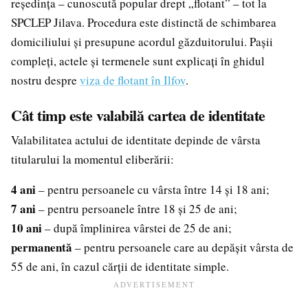
reședința – cunoscută popular drept „flotant” – tot la
SPCLEP Jilava. Procedura este distinctă de schimbarea
domiciliului și presupune acordul găzduitorului. Pașii
compleți, actele și termenele sunt explicați în ghidul
nostru despre
viza de flotant în Ilfov
.
Cât timp este valabilă cartea de identitate
Valabilitatea actului de identitate depinde de vârsta
titularului la momentul eliberării:
4 ani
– pentru persoanele cu vârsta între 14 și 18 ani;
7 ani
– pentru persoanele între 18 și 25 de ani;
10 ani
– după împlinirea vârstei de 25 de ani;
permanentă
– pentru persoanele care au depășit vârsta de
55 de ani, în cazul cărții de identitate simple.