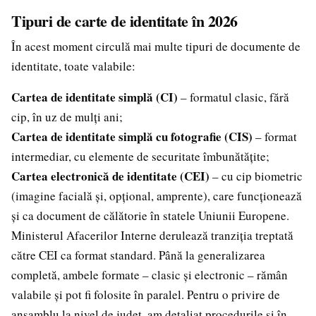
Tipuri de carte de identitate în 2026
În acest moment circulă mai multe tipuri de documente de
identitate, toate valabile:
Cartea de identitate simplă (CI)
– formatul clasic, fără
cip, în uz de mulți ani;
Cartea de identitate simplă cu fotografie (CIS)
– format
intermediar, cu elemente de securitate îmbunătățite;
Cartea electronică de identitate (CEI)
– cu cip biometric
(imagine facială și, opțional, amprente), care funcționează
și ca document de călătorie în statele Uniunii Europene.
Ministerul Afacerilor Interne derulează tranziția treptată
către CEI ca format standard. Până la generalizarea
completă, ambele formate – clasic și electronic – rămân
valabile și pot fi folosite în paralel. Pentru o privire de
ansamblu la nivel de județ, am detaliat procedurile și în