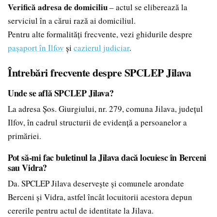
Verifică adresa de domiciliu
– actul se eliberează la
serviciul în a cărui rază ai domiciliul.
Pentru alte formalități frecvente, vezi ghidurile despre
pașaport în Ilfov
și
cazierul judiciar
.
Întrebări frecvente despre SPCLEP Jilava
Unde se află SPCLEP Jilava?
La adresa Șos. Giurgiului, nr. 279, comuna Jilava, județul
Ilfov, în cadrul structurii de evidență a persoanelor a
primăriei.
Pot să-mi fac buletinul la Jilava dacă locuiesc în Berceni
sau Vidra?
Da. SPCLEP Jilava deservește și comunele arondate
Berceni și Vidra, astfel încât locuitorii acestora depun
cererile pentru actul de identitate la Jilava.