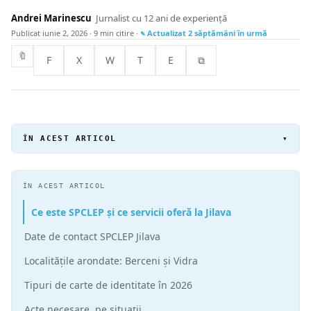
Andrei Marinescu
Jurnalist cu 12 ani de experiență
Publicat
iunie 2, 2026
· 9 min citire ·
Actualizat
2 săptămâni în urmă
🔖
F
X
W
T
E
⧉
ÎN ACEST ARTICOL
▾
ÎN ACEST ARTICOL
Ce este SPCLEP și ce servicii oferă la Jilava
Date de contact SPCLEP Jilava
Localitățile arondate: Berceni și Vidra
Tipuri de carte de identitate în 2026
Acte necesare, pe situații