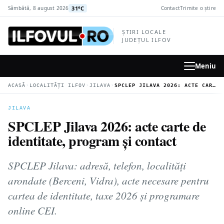
la
31°C
Sâmbătă, 8 august 2026
Contact
Trimite o știre
conținutul
principal
ȘTIRI LOCALE
JUDEȚUL ILFOV
Meniu
›
›
›
ACASĂ
LOCALITĂȚI ILFOV
JILAVA
SPCLEP JILAVA 2026: ACTE CARTE DE IDENTITATE, PROGRAM ȘI CONTACT
JILAVA
SPCLEP Jilava 2026: acte carte de
identitate, program și contact
SPCLEP Jilava: adresă, telefon, localități
arondate (Berceni, Vidra), acte necesare pentru
cartea de identitate, taxe 2026 și programare
online CEI.