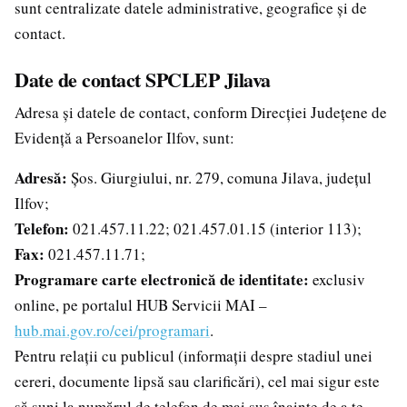
sunt centralizate datele administrative, geografice și de
contact.
Date de contact SPCLEP Jilava
Adresa și datele de contact, conform Direcției Județene de
Evidență a Persoanelor Ilfov, sunt:
Adresă:
Șos. Giurgiului, nr. 279, comuna Jilava, județul
Ilfov;
Telefon:
021.457.11.22; 021.457.01.15 (interior 113);
Fax:
021.457.11.71;
Programare carte electronică de identitate:
exclusiv
online, pe portalul HUB Servicii MAI –
hub.mai.gov.ro/cei/programari
.
Pentru relații cu publicul (informații despre stadiul unei
cereri, documente lipsă sau clarificări), cel mai sigur este
să suni la numărul de telefon de mai sus înainte de a te