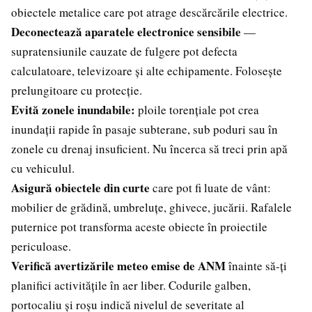
obiectele metalice care pot atrage descărcările electrice.
Deconectează aparatele electronice sensibile
—
supratensiunile cauzate de fulgere pot defecta
calculatoare, televizoare și alte echipamente. Folosește
prelungitoare cu protecție.
Evită zonele inundabile:
ploile torențiale pot crea
inundații rapide în pasaje subterane, sub poduri sau în
zonele cu drenaj insuficient. Nu încerca să treci prin apă
cu vehiculul.
Asigură obiectele din curte
care pot fi luate de vânt:
mobilier de grădină, umbreluțe, ghivece, jucării. Rafalele
puternice pot transforma aceste obiecte în proiectile
periculoase.
Verifică avertizările meteo emise de ANM
înainte să-ți
planifici activitățile în aer liber. Codurile galben,
portocaliu și roșu indică nivelul de severitate al