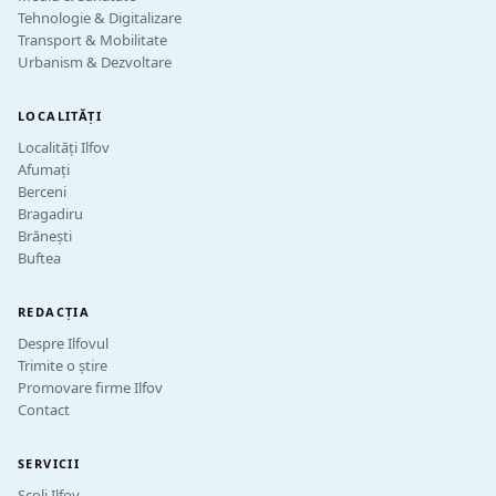
Tehnologie & Digitalizare
Transport & Mobilitate
Urbanism & Dezvoltare
LOCALITĂȚI
Localități Ilfov
Afumați
Berceni
Bragadiru
Brănești
Buftea
REDACȚIA
Despre Ilfovul
Trimite o știre
Promovare firme Ilfov
Contact
SERVICII
Școli Ilfov