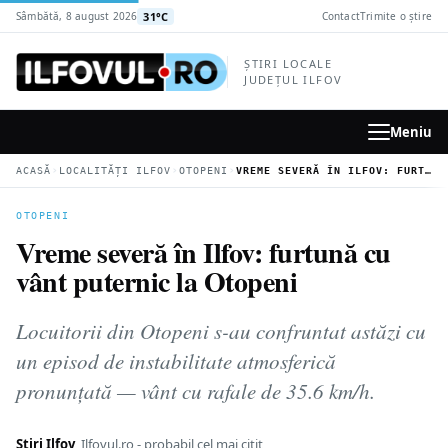
la
31°C
Sâmbătă, 8 august 2026
Contact
Trimite o știre
conținutul
principal
ȘTIRI LOCALE
JUDEȚUL ILFOV
Meniu
›
›
›
ACASĂ
LOCALITĂȚI ILFOV
OTOPENI
VREME SEVERĂ ÎN ILFOV: FURTUNĂ CU VÂNT PUTERNIC LA OTOPENI
OTOPENI
Vreme severă în Ilfov: furtună cu
vânt puternic la Otopeni
Locuitorii din Otopeni s-au confruntat astăzi cu
un episod de instabilitate atmosferică
pronunțată — vânt cu rafale de 35.6 km/h.
Știri Ilfov
Ilfovul.ro - probabil cel mai citit