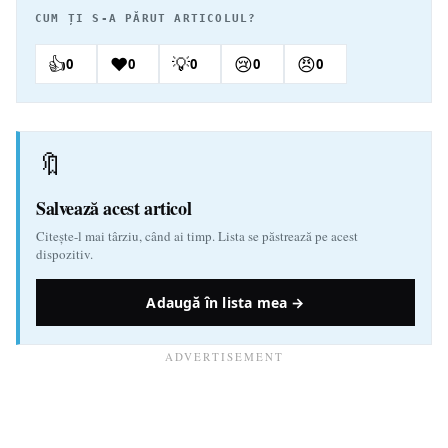
CUM ȚI S-A PĂRUT ARTICOLUL?
👍
❤️
💡
😢
😠
0
0
0
0
0
🔖
Salvează acest articol
Citește-l mai târziu, când ai timp. Lista se păstrează pe acest
dispozitiv.
Adaugă în lista mea →