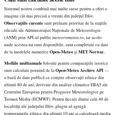
Sistemul nostru combină mai multe surse pentru a oferi o
imagine cât mai precisă a vremii din județul Ilfov.
Observațiile curente
sunt preluate prioritar de la stațiile
oficiale ale Administrației Naționale de Meteorologie
(ANM) prin API-ul public
meteoromania.ro
, iar acolo
unde acestea nu sunt disponibile, sunt completate cu date
Open-Meteo
MET Norway
de la modelele numerice
și
.
Mediile multianuale
folosite pentru comparațiile istorice
Open-Meteo Archive API
sunt calculate pornind de la
—
o bază de date publică ce conține observații zilnice din
ultimii 80 de ani, derivate din analize climatice ERA5 ale
Centrului European pentru Prognoze Meteorologice pe
Termen Mediu (ECMWF). Pentru fiecare dintre cele 40 de
localități ale județului Ilfov, plugin-ul agregă
temperaturile zilnice din ultimii 10 ani și calculează media