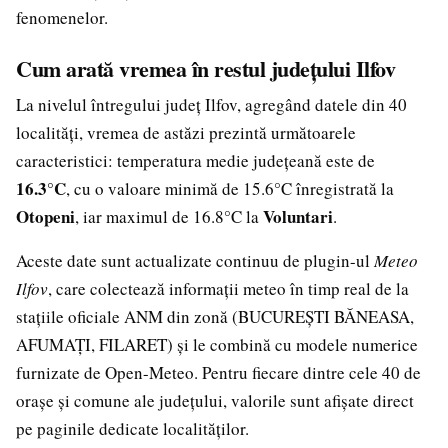
fenomenelor.
Cum arată vremea în restul județului Ilfov
La nivelul întregului județ Ilfov, agregând datele din 40
localități, vremea de astăzi prezintă următoarele
caracteristici: temperatura medie județeană este de
16.3°C
, cu o valoare minimă de 15.6°C înregistrată la
Otopeni
Voluntari
, iar maximul de 16.8°C la
.
Aceste date sunt actualizate continuu de plugin-ul
Meteo
Ilfov
, care colectează informații meteo în timp real de la
stațiile oficiale ANM din zonă (BUCUREȘTI BĂNEASA,
AFUMAȚI, FILARET) și le combină cu modele numerice
furnizate de Open-Meteo. Pentru fiecare dintre cele 40 de
orașe și comune ale județului, valorile sunt afișate direct
pe paginile dedicate localităților.