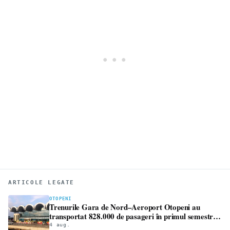
ARTICOLE LEGATE
OTOPENI
Trenurile Gara de Nord–Aeroport Otopeni au
transportat 828.000 de pasageri în primul semestru.
Traficul a crescut cu 4,5%
4 aug.