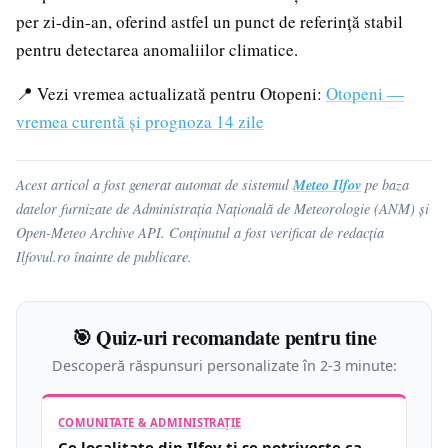
per zi-din-an, oferind astfel un punct de referință stabil
pentru detectarea anomaliilor climatice.
📍 Vezi vremea actualizată pentru Otopeni:
Otopeni —
vremea curentă și prognoza 14 zile
Meteo Ilfov
Acest articol a fost generat automat de sistemul
pe baza
datelor furnizate de Administrația Națională de Meteorologie (ANM) și
Open-Meteo Archive API. Conținutul a fost verificat de redacția
Ilfovul.ro înainte de publicare.
🎯 Quiz-uri recomandate pentru tine
Descoperă răspunsuri personalizate în 2-3 minute:
COMUNITATE & ADMINISTRAȚIE
Ce localitate din Ilfov ți se potrivește ca