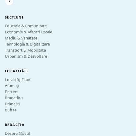
F
SECȚIUNI
Educație & Comunitate
Economie & Afaceri Locale
Mediu & Sănătate
Tehnologie & Digitalizare
Transport & Mobilitate
Urbanism & Dezvoltare
LOCALITĂȚI
Localități Ilfov
Afumați
Berceni
Bragadiru
Brănești
Buftea
REDACȚIA
Despre Ilfovul