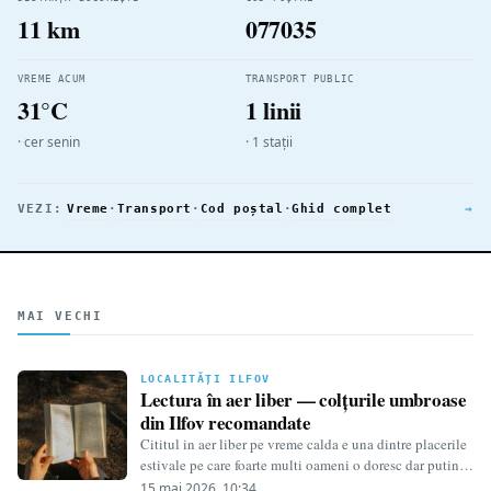
11 km
077035
VREME ACUM
TRANSPORT PUBLIC
31°C
1 linii
· cer senin
· 1 stații
VEZI:
Vreme
·
Transport
·
Cod poștal
·
Ghid complet
→
MAI VECHI
LOCALITĂȚI ILFOV
Lectura în aer liber — colțurile umbroase
din Ilfov recomandate
Cititul in aer liber pe vreme calda e una dintre placerile
estivale pe care foarte multi oameni o doresc dar putini
o…
15 mai 2026, 10:34