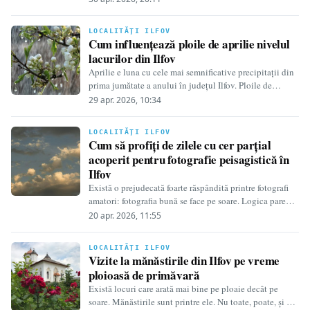
LOCALITĂȚI ILFOV
Cum influențează ploile de aprilie nivelul
lacurilor din Ilfov
Aprilie e luna cu cele mai semnificative precipitații din
prima jumătate a anului în județul Ilfov. Ploile de
primăvară, adesea asociate cu…
29 apr. 2026, 10:34
LOCALITĂȚI ILFOV
Cum să profiți de zilele cu cer parțial
acoperit pentru fotografie peisagistică în
Ilfov
Există o prejudecată foarte răspândită printre fotografi
amatori: fotografia bună se face pe soare. Logica pare
solidă — soare înseamnă lumină, lumină…
20 apr. 2026, 11:55
LOCALITĂȚI ILFOV
Vizite la mănăstirile din Ilfov pe vreme
ploioasă de primăvară
Există locuri care arată mai bine pe ploaie decât pe
soare. Mănăstirile sunt printre ele. Nu toate, poate, și nu