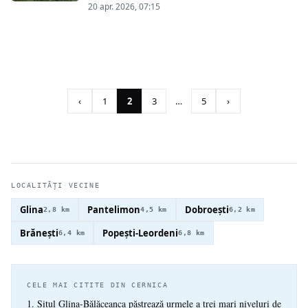
în orice…
20 apr. 2026, 07:15
Paginație
articole
‹
1
2
3
…
5
›
LOCALITĂȚI VECINE
Glina
Pantelimon
Dobroești
2,8 km
4,5 km
6,2 km
Brănești
Popești-Leordeni
6,4 km
6,8 km
CELE MAI CITITE DIN CERNICA
Situl Glina-Bălăceanca păstrează urmele a trei mari niveluri de