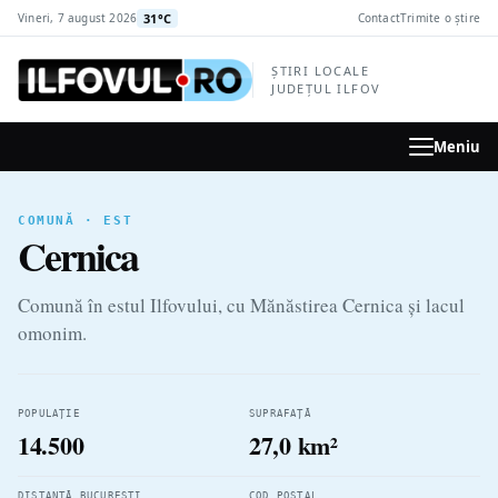
la
31°C
Vineri, 7 august 2026
Contact
Trimite o știre
conținutul
principal
ȘTIRI LOCALE
JUDEȚUL ILFOV
Meniu
COMUNĂ · EST
Cernica
Comună în estul Ilfovului, cu Mănăstirea Cernica și lacul
omonim.
POPULAȚIE
SUPRAFAȚĂ
14.500
27,0 km²
DISTANȚĂ BUCUREȘTI
COD POȘTAL