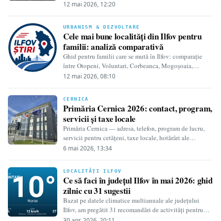
Buftea, Spitalul de Psihiatrie Bălăceanca, ambulatorii și
12 mai 2026, 12:20
rețele…
URBANISM & DEZVOLTARE
Cele mai bune localități din Ilfov pentru
familii: analiză comparativă
Ghid pentru familii care se mută în Ilfov: comparație
între Otopeni, Voluntari, Corbeanca, Mogoșoaia,
Snagov, Popești-Leordeni, Bragadiru și alte localități —
12 mai 2026, 08:10
școli,…
CERNICA
Primăria Cernica 2026: contact, program,
servicii și taxe locale
Primăria Cernica — adresa, telefon, program de lucru,
servicii pentru cetățeni, taxe locale, hotărâri ale
Consiliului Local și informații pentru comuna
6 mai 2026, 13:34
Cernica…
LOCALITĂȚI ILFOV
Ce să faci în județul Ilfov în mai 2026: ghid
zilnic cu 31 sugestii
Bazat pe datele climatice multianuale ale județului
Ilfov, am pregătit 31 recomandări de activități pentru
fiecare zi a lunii mai 2026. Vremea…
30 apr. 2026, 20:11