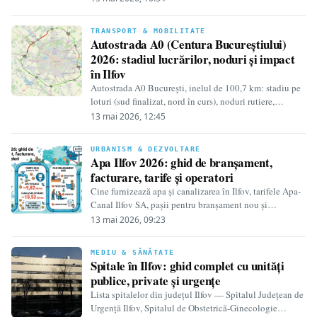
TRANSPORT & MOBILITATE
Autostrada A0 (Centura Bucureștiului)
2026: stadiul lucrărilor, noduri și impact
în Ilfov
Autostrada A0 București, inelul de 100,7 km: stadiu pe
loturi (sud finalizat, nord în curs), noduri rutiere,
beneficii pentru trafic și calendar…
13 mai 2026, 12:45
URBANISM & DEZVOLTARE
Apa Ilfov 2026: ghid de branșament,
facturare, tarife și operatori
Cine furnizează apa și canalizarea în Ilfov, tarifele Apa-
Canal Ilfov SA, pașii pentru branșament nou și
localitățile acoperite — cu explicații pentru…
13 mai 2026, 09:23
MEDIU & SĂNĂTATE
Spitale în Ilfov: ghid complet cu unități
publice, private și urgențe
Lista spitalelor din județul Ilfov — Spitalul Județean de
Urgență Ilfov, Spitalul de Obstetrică-Ginecologie