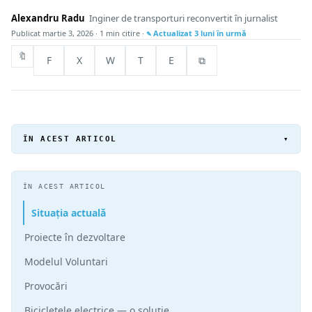
Alexandru Radu
Inginer de transporturi reconvertit în jurnalist
Publicat
martie 3, 2026
· 1 min citire ·
Actualizat
3 luni în urmă
🔖
F
X
W
T
E
⧉
ÎN ACEST ARTICOL
▾
ÎN ACEST ARTICOL
Situația actuală
Proiecte în dezvoltare
Modelul Voluntari
Provocări
Bicicletele electrice — o soluție