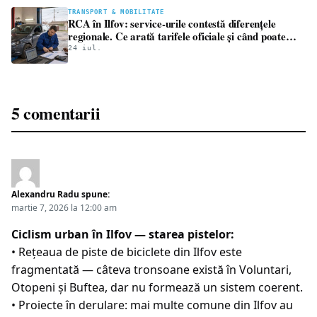
TRANSPORT & MOBILITATE
RCA în Ilfov: service-urile contestă diferențele
regionale. Ce arată tarifele oficiale și când poate
interveni BAAR
24 iul.
5 comentarii
Alexandru Radu
spune:
martie 7, 2026 la 12:00 am
Ciclism urban în Ilfov — starea pistelor:
• Rețeaua de piste de biciclete din Ilfov este
fragmentată — câteva tronsoane există în Voluntari,
Otopeni și Buftea, dar nu formează un sistem coerent.
• Proiecte în derulare: mai multe comune din Ilfov au