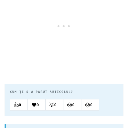
CUM ȚI S-A PĂRUT ARTICOLUL?
👍
❤️
💡
😢
😠
0
0
0
0
0