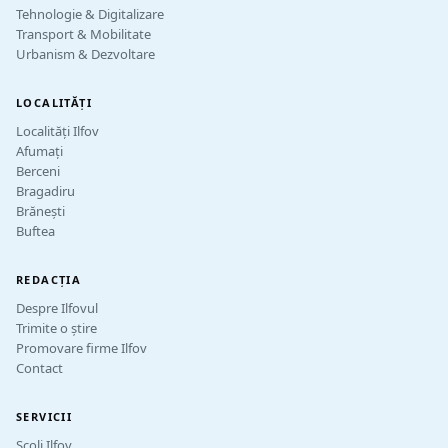
Tehnologie & Digitalizare
Transport & Mobilitate
Urbanism & Dezvoltare
LOCALITĂȚI
Localități Ilfov
Afumați
Berceni
Bragadiru
Brănești
Buftea
REDACȚIA
Despre Ilfovul
Trimite o știre
Promovare firme Ilfov
Contact
SERVICII
Școli Ilfov