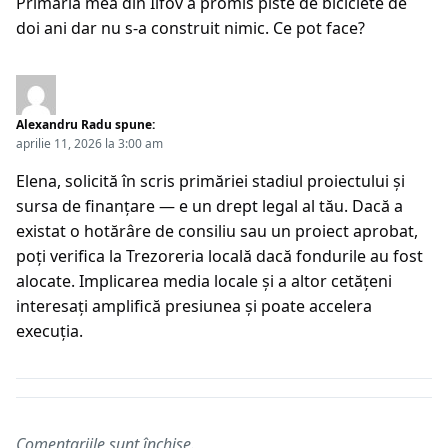
Primăria mea din Ilfov a promis piste de biciclete de
doi ani dar nu s-a construit nimic. Ce pot face?
Alexandru Radu
spune:
aprilie 11, 2026 la 3:00 am
Elena, solicită în scris primăriei stadiul proiectului și
sursa de finanțare — e un drept legal al tău. Dacă a
existat o hotărâre de consiliu sau un proiect aprobat,
poți verifica la Trezoreria locală dacă fondurile au fost
alocate. Implicarea media locale și a altor cetățeni
interesați amplifică presiunea și poate accelera
execuția.
Comentariile sunt închise.