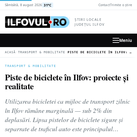
la
31°C
Sâmbătă, 8 august 2026
Contact
Trimite o știre
conținutul
principal
ȘTIRI LOCALE
JUDEȚUL ILFOV
Meniu
›
›
ACASĂ
TRANSPORT & MOBILITATE
PISTE DE BICICLETE ÎN ILFOV: PROIECTE ȘI REALITATE
TRANSPORT & MOBILITATE
Piste de biciclete în Ilfov: proiecte și
realitate
Utilizarea bicicletei ca mijloc de transport zilnic
în Ilfov rămâne marginală — sub 2% din
deplasări. Lipsa pistelor de biciclete sigure și
separrate de traficul auto este principalul…