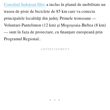
Consiliul Județean Ilfov
a inclus în planul de mobilitate un
traseu de piste de biciclete de 85 km care va conecta
principalele localități din județ. Primele tronsoane —
Voluntari-Pantelimon (12 km) și Mogoșoaia-Buftea (8 km)
— sunt în faza de proiectare, cu finanțare europeană prin
Programul Regional..