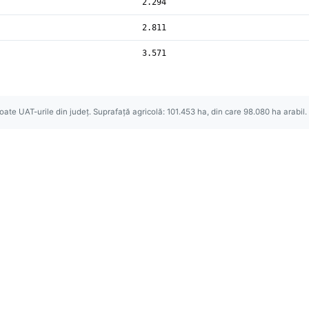
2.294
2.811
3.571
oate UAT-urile din județ. Suprafață agricolă: 101.453 ha, din care 98.080 ha arabil. 