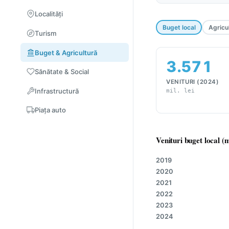
Localități
Buget local
Agricu
Turism
Buget & Agricultură
3.571
Sănătate & Social
VENITURI (2024)
Infrastructură
mil. lei
Piața auto
Venituri buget local (mi
2019
2020
2021
2022
2023
2024