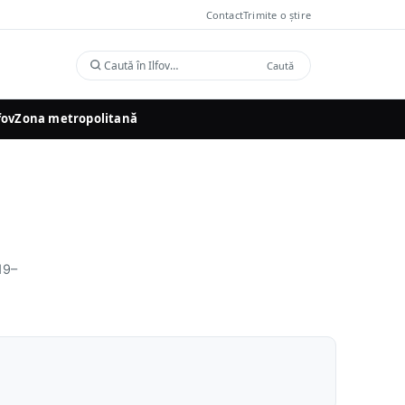
Contact
Trimite o știre
Caută
Caută
în
Ilfov
fov
Zona metropolitană
019–