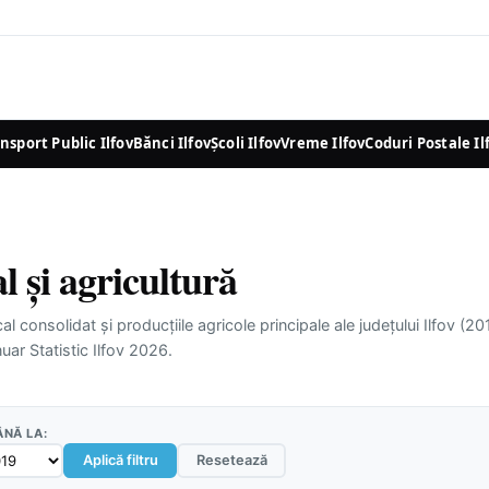
nsport Public Ilfov
Bănci Ilfov
Școli Ilfov
Vreme Ilfov
Coduri Postale Il
l și agricultură
al consolidat și producțiile agricole principale ale județului Ilfov (2
uar Statistic Ilfov 2026.
ÂNĂ LA:
Aplică filtru
Resetează