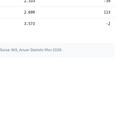
2.333
-39
2.699
113
3.573
-2
Sursa: INS, Anuar Statistic Ilfov 2026.