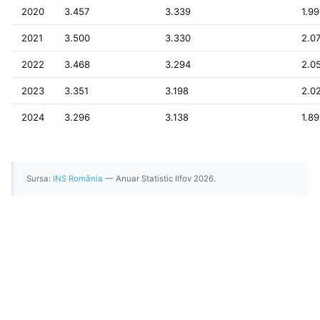
2020
3.457
3.339
1.99
2021
3.500
3.330
2.0
2022
3.468
3.294
2.0
2023
3.351
3.198
2.0
2024
3.296
3.138
1.89
Sursa:
INS România
— Anuar Statistic Ilfov 2026.