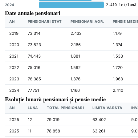
2024
2.410 lei/lună
Date anuale pensionari
AN
PENSIONARI STAT
PENSIONARI AGR.
PENSIE MEDIE
2019
73.314
2.432
1.179
2020
73.823
2.166
1.374
2021
74.443
1.881
1.533
2022
75.016
1.592
1.720
2023
76.385
1.376
1.963
2024
77.751
1.166
2.410
Evoluție lunară pensionari și pensie medie
AN
LUNĂ
TOTAL PENSIONARI
LIMITĂ VÂRSTĂ
INV
2025
12
79.019
63.402
9.0
2025
11
78.858
63.261
9.0