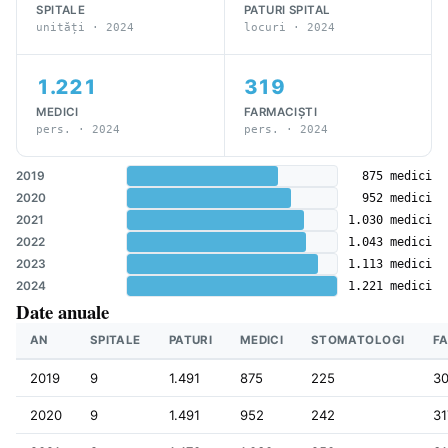
SPITALE
PATURI SPITAL
unități · 2024
locuri · 2024
1.221
319
MEDICI
FARMACIȘTI
pers. · 2024
pers. · 2024
2019
875 medici
2020
952 medici
2021
1.030 medici
2022
1.043 medici
2023
1.113 medici
2024
1.221 medici
Date anuale
AN
SPITALE
PATURI
MEDICI
STOMATOLOGI
F
2019
9
1.491
875
225
30
2020
9
1.491
952
242
31