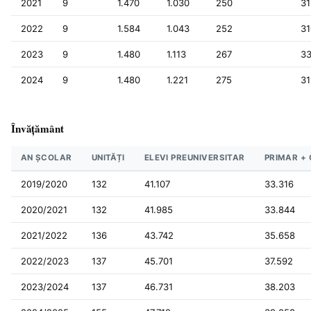
2021
9
1.470
1.030
250
31
2022
9
1.584
1.043
252
31
2023
9
1.480
1.113
267
3
2024
9
1.480
1.221
275
31
Învățământ
AN ȘCOLAR
UNITĂȚI
ELEVI PREUNIVERSITAR
PRIMAR +
2019/2020
132
41.107
33.316
2020/2021
132
41.985
33.844
2021/2022
136
43.742
35.658
2022/2023
137
45.701
37.592
2023/2024
137
46.731
38.203