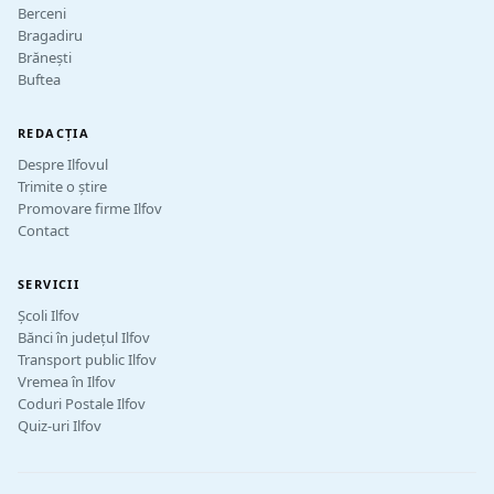
Berceni
Bragadiru
Brănești
Buftea
REDACȚIA
Despre Ilfovul
Trimite o știre
Promovare firme Ilfov
Contact
SERVICII
Școli Ilfov
Bănci în județul Ilfov
Transport public Ilfov
Vremea în Ilfov
Coduri Postale Ilfov
Quiz-uri Ilfov