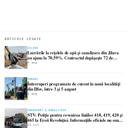
ARTICOLE LEGATE
JILAVA
Lucrările la rețelele de apă și canalizare din Jilava
au ajuns la 70,59%. Contractul depășește 72 de
milioane de lei
4 aug.
TUNARI
Întreruperi programate de curent în nouă localități
din Ilfov, între 3 și 5 august
3 aug.
TRANSPORT & MOBILITATE
STV: Petiție pentru revenirea liniilor 418, 419, 420 și
465 la Eroii Revoluției. Informațiile oficiale nu sunt
aliniate
22 iul.