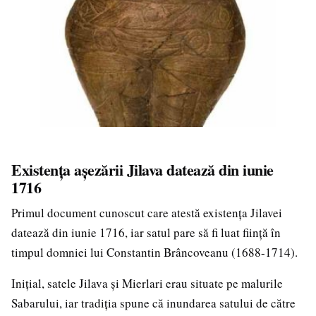
Existența așezării Jilava datează din iunie
1716
Primul document cunoscut care atestă existența Jilavei
datează din iunie 1716, iar satul pare să fi luat ființă în
timpul domniei lui Constantin Brâncoveanu (1688-1714).
Inițial, satele Jilava și Mierlari erau situate pe malurile
Sabarului, iar tradiția spune că inundarea satului de către