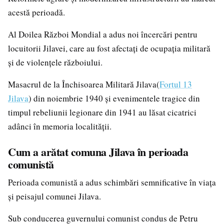
acestă perioadă.
Al Doilea Război Mondial a adus noi încercări pentru
locuitorii Jilavei, care au fost afectați de ocupația militară
și de violențele războiului.
Masacrul de la Închisoarea Militară Jilava(
Fortul 13
Jilava
) din noiembrie 1940 și evenimentele tragice din
timpul rebeliunii legionare din 1941 au lăsat cicatrici
adânci în memoria localității.
Cum a arătat comuna Jilava în perioada
comunistă
Perioada comunistă a adus schimbări semnificative în viața
și peisajul comunei Jilava.
Sub conducerea guvernului comunist condus de Petru