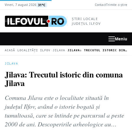
la
31°C
Vineri, 7 august 2026
Contact
Trimite o știre
conținutul
principal
ȘTIRI LOCALE
JUDEȚUL ILFOV
Meniu
›
›
›
ACASĂ
LOCALITĂȚI ILFOV
JILAVA
JILAVA: TRECUTUL ISTORIC DIN COMUNA JILAVA
JILAVA
Jilava: Trecutul istoric din comuna
Jilava
Comuna Jilava este o localitate situată în
județul Ilfov, având o istorie bogată și
tumultoasă, care se întinde pe parcursul a peste
2000 de ani. Descoperirile arheologice au…