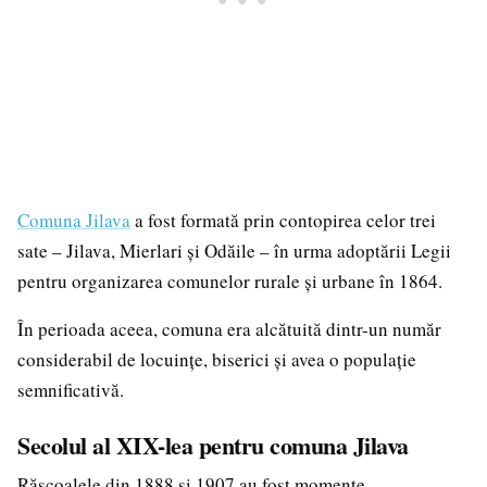
Comuna Jilava
a fost formată prin contopirea celor trei
sate – Jilava, Mierlari și Odăile – în urma adoptării Legii
pentru organizarea comunelor rurale și urbane în 1864.
În perioada aceea, comuna era alcătuită dintr-un număr
considerabil de locuințe, biserici și avea o populație
semnificativă.
Secolul al XIX-lea pentru comuna Jilava
Răscoalele din 1888 și 1907 au fost momente