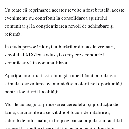
Cu toate că reprimarea acestor revolte a fost brutală, aceste
evenimente au contribuit la consolidarea spiritului
comunitar și la conștientizarea nevoii de schimbare și
reformă.
În ciuda provocărilor și tulburărilor din acele vremuri,
secolul al XIX-lea a adus și o creștere economică
semnificativă în comuna Jilava.
Apariția unor mori, cârciumi și a unei bănci populare a
stimulat dezvoltarea economică și a oferit noi oportunități
pentru locuitorii localității.
Morile au asigurat procesarea cerealelor și producția de
făină, cârciumile au servit drept locuri de întâlnire și
schimb de informații, în timp ce banca populară a facilitat
accesul la credite și servicii financiare pentru localnici.