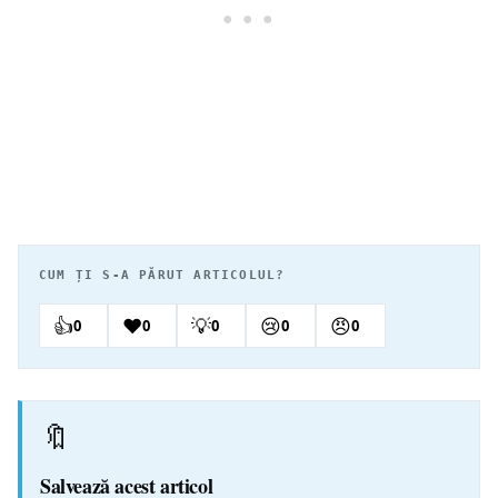
CUM ȚI S-A PĂRUT ARTICOLUL?
👍
❤️
💡
😢
😠
0
0
0
0
0
🔖
Salvează acest articol