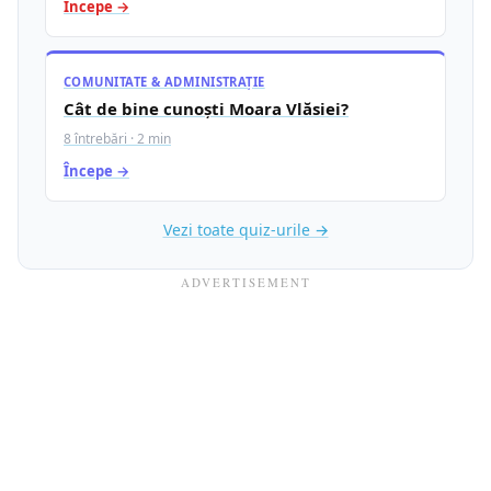
Începe →
COMUNITATE & ADMINISTRAȚIE
Cât de bine cunoști Moara Vlăsiei?
8 întrebări · 2 min
Începe →
Vezi toate quiz-urile →