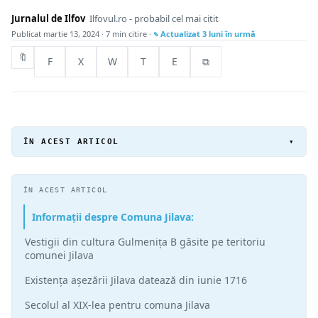
Jurnalul de Ilfov
Ilfovul.ro - probabil cel mai citit
Publicat
martie 13, 2024
· 7 min citire ·
Actualizat
3 luni în urmă
🔖
F
X
W
T
E
⧉
ÎN ACEST ARTICOL
▾
ÎN ACEST ARTICOL
Informații despre Comuna Jilava:
Vestigii din cultura Gulmenița B găsite pe teritoriu
comunei Jilava
Existența așezării Jilava datează din iunie 1716
Secolul al XIX-lea pentru comuna Jilava