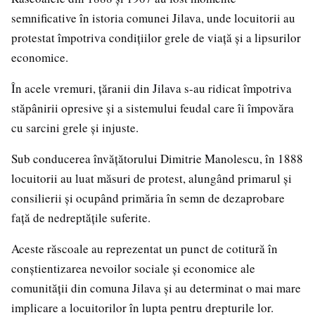
semnificative în istoria comunei Jilava, unde locuitorii au
protestat împotriva condițiilor grele de viață și a lipsurilor
economice.
În acele vremuri, țăranii din Jilava s-au ridicat împotriva
stăpânirii opresive și a sistemului feudal care îi împovăra
cu sarcini grele și injuste.
Sub conducerea învățătorului Dimitrie Manolescu, în 1888
locuitorii au luat măsuri de protest, alungând primarul și
consilierii și ocupând primăria în semn de dezaprobare
față de nedreptățile suferite.
Aceste răscoale au reprezentat un punct de cotitură în
conștientizarea nevoilor sociale și economice ale
comunității din comuna Jilava și au determinat o mai mare
implicare a locuitorilor în lupta pentru drepturile lor.